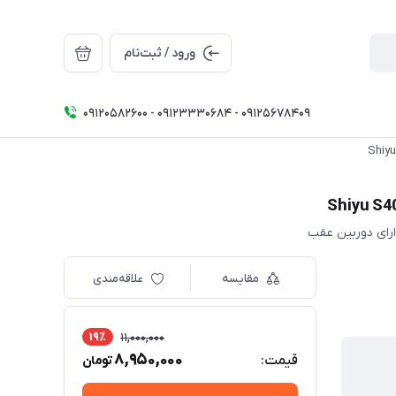
ورود / ثبت‌نام
09120582600 - 09123330684 - 09125678409
مقایسه
علاقه‌مندی
19٪
11,000,000
8,950,000
قیمت:
تومان