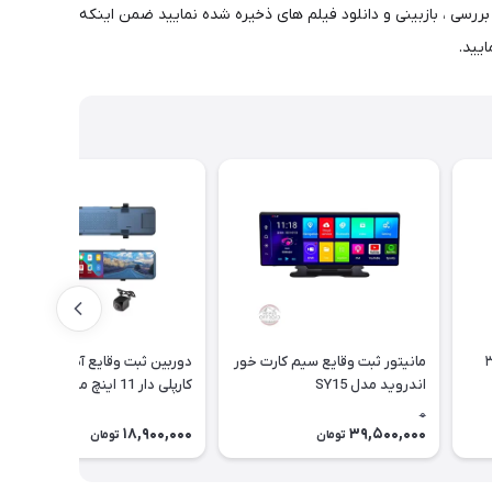
رسی ، بازبینی و دانلود فیلم های ذخیره شده نمایید ضمن اینکه
ه ای ۳۶۰
مانیتور ثبت وقایع سیم کارت خور
دوربین ثبت وقایع آینه ای 3 لنز
اندروید مدل SY15
کارپلی دار 11 اینچ مدل ms4
0
18,900,000
39,500,000
تومان
تومان