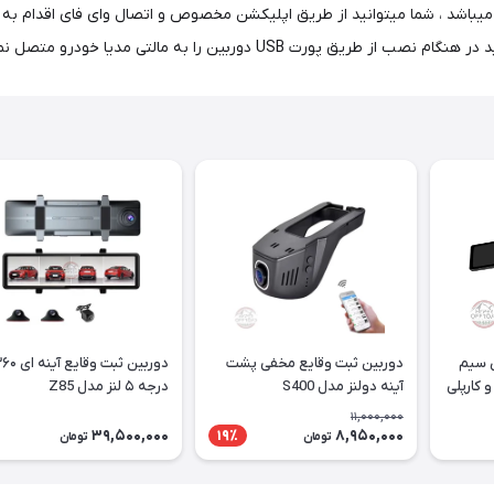
یباشد ، شما میتوانید از طریق اپلیکشن مخصوص و اتصال وای فای اقدام به بر
U دوربین را به مالتی مدیا خودرو متصل نمایید.
ی سیم
دوربین ثبت وقایع مخفی پشت
دوربین ثبت وقایع آین
دی و کارپلی
آینه دولنز مدل S400
درجه ۵ لنز مدل Z85
11,000,000
39,500,000
8,950,000
19٪
تومان
تومان