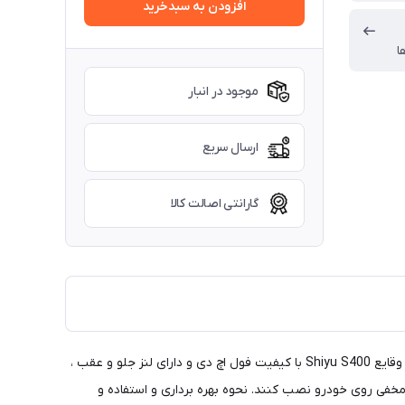
افزودن به سبدخرید
ا
موجود در انبار
ارسال سریع
گارانتی اصالت کالا
در ابتدا لازم به ذکر است مدل S400A نسخه بدون حلقه آینه از دوربین S400 میباشد و تنها تفاوت آن در شکل ظاهری بوده است. دوربین ثبت وقایع Shiyu S400 با کیفیت فول اچ دی و دارای لنز جلو و عقب ،
خفی روی خودرو نصب کنند. نحوه بهره برداری و استفاده و