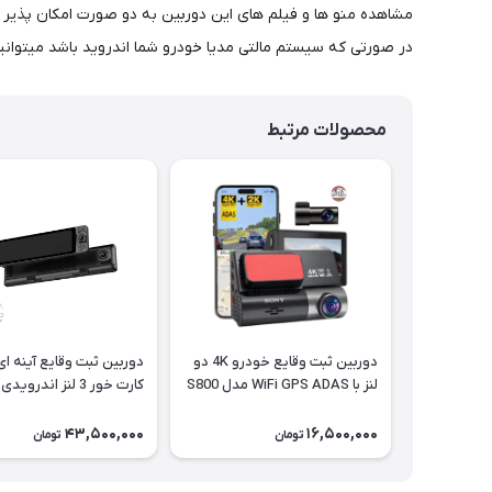
مشاهده منو ها و فیلم های این دوربین به دو صورت امکان پذیر م
در صورتی که سیستم مالتی مدیا خودرو شما اندروید باشد میتوانید در هنگام نصب از طریق پورت SB
محصولات مرتبط
دوربین ثبت وقایع خودرو 4K دو
دوربین ثبت وقایع آینه ا
لنز با WiFi GPS ADAS مدل S800
کارت خور 3 لنز اندروی
دار مدل Z73
43,500,000
16,500,000
تومان
تومان