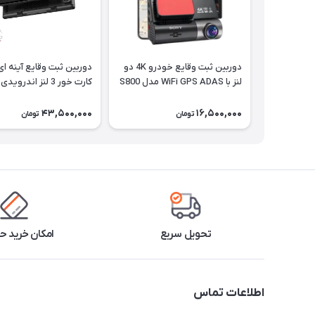
دوربین ثبت وقایع خودرو 4K دو
دوربین ثبت وقایع آینه ا
لنز با WiFi GPS ADAS مدل S800
کارت خور 3 لنز اندروی
دار مدل Z73
43,500,000
16,500,000
تومان
تومان
تحویل سریع
امکان خرید 
اطلاعات تماس