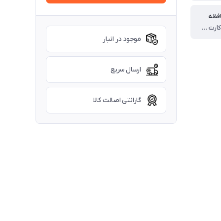
افظه
پشتیبانی از کارت حافظه MicroSD تا 256 گیگا بایت
موجود در انبار
ارسال سریع
گارانتی اصالت کالا