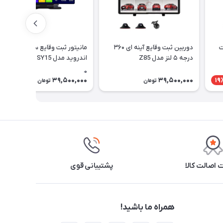
ت
دوربین ثبت وقایع آینه ای ۳۶۰
مانیتور ثبت وقایع سیم کارت خور
درجه ۵ لنز مدل Z85
اندروید مدل SY15
0
39,500,000
39,500,000
19
تومان
تومان
اصالت کالا
پشتیبانی قوی
همراه ما باشید!