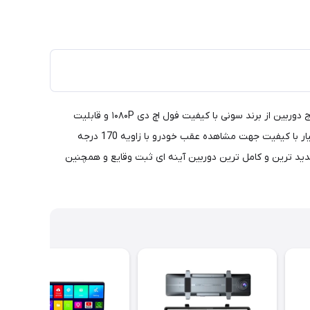
محصول مورد نظر یک دوربین آینه ای با صفحه نمایش ۱۲ اینچی IPS لمسی است که به عنوان جعبه سیاه خودرو عمل می‌کند. این دستگاه با پنج دوربین از برند سونی با کیفیت فول اچ دی ۱۰۸۰P و قابلیت
اتصال Wi-Fi، امکان ضبط ویدئوهای با کیفیت از زوایای مختلف خودرو را فراهم می‌کند. جدا از تصویربرداری توسط هر ۵ دوربین شما یک آینه بسیار با کیفیت جهت مشاهده عقب خودرو با زاویه 170 درجه
دید ترین و کامل ترین دوربین آینه ای ثبت وقایع و همچنین