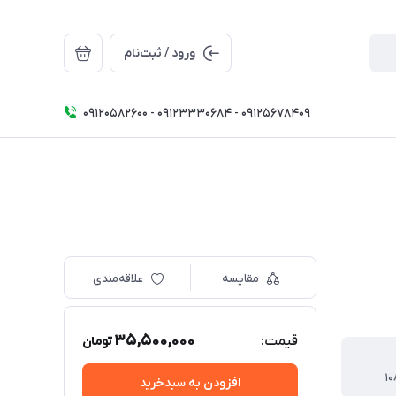
ورود / ثبت‌نام
09120582600 - 09123330684 - 09125678409
مقایسه
علاقه‌مندی
35,500,000
قیمت:
تومان
۱۰
افزودن به سبدخرید