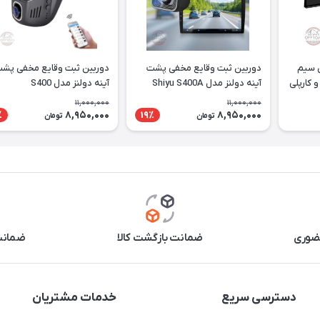
ی سیم
دوربین ثبت وقایع مخفی پشت
دوربین ثبت وقایع مخفی پش
دی و کارپلی
آینه دولنز مدل Shiyu S400A
آینه دولنز مدل S400
11,000,000
11,000,000
8,950,000
8,950,000
٪
19٪
تومان
تومان
حضوری
ضمانت بازگشت کالا
ضمانت 
دسترسی سریع
خدمات مشتریان