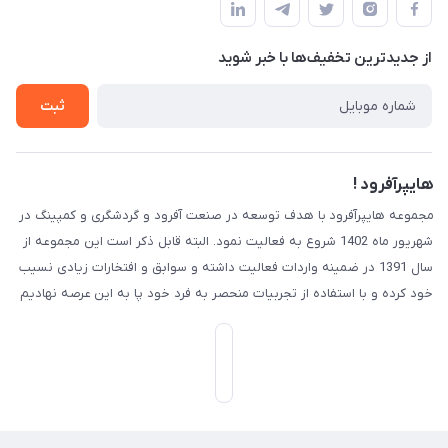
لیست محصولات
حریم خصوصی
درباره ما
از جدید‌ترین تخفیف‌ها با‌ خبر شوید
راهنما
تماس با ما
ثبت
هایپرآفرود !
مجموعه هایپرآفرود با هدف توسعه در صنعت آفرود و گردشگری و کمپینگ در
شهریور ماه 1402 شروع به فعالیت نمود. البته قابل ذکر است این مجموعه از
سال 1391 در ضمینه واردات فعالیت داشته و سوابق و افتخارات زیادی نسیب
خود کرده و با استفاده از تجربیات منحصر به فرد خود پا به این عرصه نهادیم