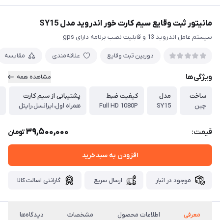
مانیتور ثبت وقایع سیم کارت خور اندروید مدل SY15
سیستم عامل اندروید 13 و قابلیت نصب برنامه دارای gps
دوربین ثبت وقایع
علاقه‌مندی
مقایسه
ویژگی‌ها
مشاهده همه
ساخت
مدل
کیفیت ضبط
پشتیبانی از سیم کارت
چین
SY15
Full HD 1080P
همراه اول،ایرانسل،رایتل
39,500,000
قیمت:
تومان
افزودن به سبدخرید
موجود در انبار
ارسال سریع
گارانتی اصالت کالا
معرفی
اطلاعات محصول
مشخصات
دیدگاه‌ها