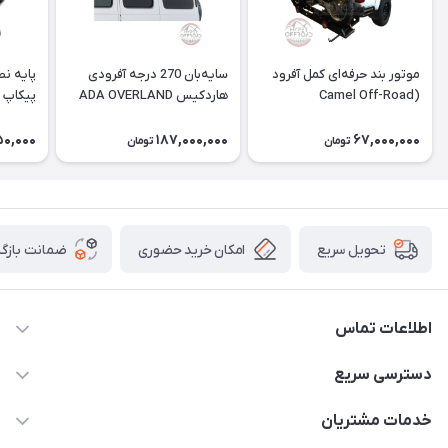
موتور بند حرفه‌ای کمل آفرود
سایه‌بان 270 درجه آفرودی
پایه نص
(Camel Off-Road
هاردکیس ADA OVERLAND
پیکاپ (
Motorcycle Carrier)
(وارداتی)
50,000
187,000,000
67,000,000
تومان
تومان
امکان خرید حضوری
ضمانت بازگش
تحویل سریع
اطلاعات تماس
09120582600
دسترسی سریع
info@hyperoffroad.ir
حساب کاربری
خدمات مشتریان
کرج ( مراجعه حضوری با هماهنگی قبلی )
مجله فروشگاه