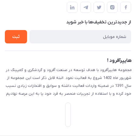
قوانین و مقررات
لیست محصولات
حریم خصوصی
درباره ما
از جدید‌ترین تخفیف‌ها با‌ خبر شوید
راهنما
تماس با ما
ثبت
هایپرآفرود !
مجموعه هایپرآفرود با هدف توسعه در صنعت آفرود و گردشگری و کمپینگ در
شهریور ماه 1402 شروع به فعالیت نمود. البته قابل ذکر است این مجموعه از
سال 1391 در ضمینه واردات فعالیت داشته و سوابق و افتخارات زیادی نسیب
خود کرده و با استفاده از تجربیات منحصر به فرد خود پا به این عرصه نهادیم