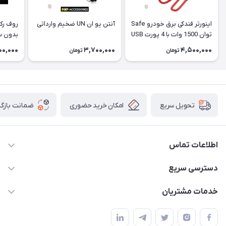
اینورتر فندکی برق خودرو Safe
آنتن یو ان UN ضخیم وارداتی
روف رک
توان 1500 وات با 4 پورت USB
Maxus
00,000
3,700,000
4,500,000
تومان
تومان
امکان خرید حضوری
ضمانت بازگش
تحویل سریع
اطلاعات تماس
09120582600
دسترسی سریع
info@hyperoffroad.ir
حساب کاربری
خدمات مشتریان
کرج ( مراجعه حضوری با هماهنگی قبلی )
مجله فروشگاه
قوانین و مقررات
لیست محصولات