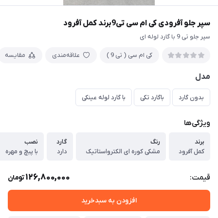
سپر جلو آفرودی کی ام سی تی9برند کمل آفرود
سپر جلو تی 9 با گارد لوله ای
کی ام سی ( تی 9 )
علاقه‌مندی
مقایسه
مدل
بدون گارد
باگارد تکی
با گارد لوله عینکی
ویژگی‌ها
برند
رنگ
گارد
نصب
کمل آفرود
مشکی کوره ای الکترواستاتیک
دارد
با پبچ و مهره
126,800,000
قیمت:
تومان
افزودن به سبدخرید