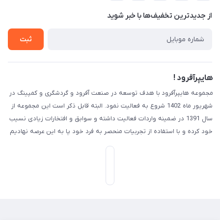
حریم خصوصی
درباره ما
از جدید‌ترین تخفیف‌ها با‌ خبر شوید
راهنما
تماس با ما
ثبت
هایپرآفرود !
مجموعه هایپرآفرود با هدف توسعه در صنعت آفرود و گردشگری و کمپینگ در
شهریور ماه 1402 شروع به فعالیت نمود. البته قابل ذکر است این مجموعه از
سال 1391 در ضمینه واردات فعالیت داشته و سوابق و افتخارات زیادی نسیب
خود کرده و با استفاده از تجربیات منحصر به فرد خود پا به این عرصه نهادیم