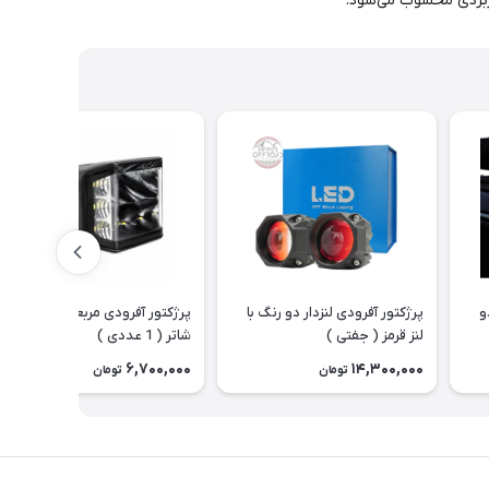
اربردی محسوب می‌شود.
دو
پرژکتور آفرودی لنزدار دو رنگ با
پرژکتور آفرودی مربعی مدل ساید
لنز قرمز ( جفتی )
شاتر ( 1 عددی )
6,700,000
14,300,000
تومان
تومان