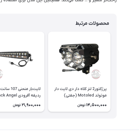
راحت‌تر مسیر و ... کمک می‌کند. همچنین این مدل برای استفاده 
محصولات مرتبط
پرژکتور2 لنز کلاه دار دی لایت دار
لایت‌بار منحنی 107
موتولد Motoled (جفتی)
ردیفه آفرودی Black Angel
21,900,000
14,500,000
تومان
تومان