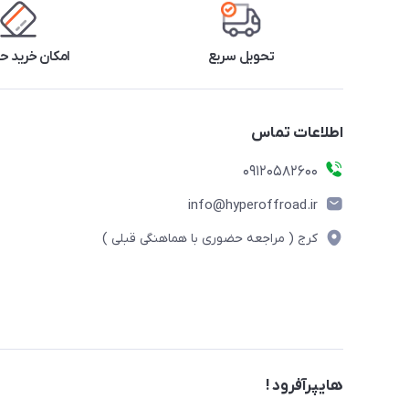
تحویل سریع
امکان خرید 
اطلاعات تماس
09120582600
info@hyperoffroad.ir
کرج ( مراجعه حضوری با هماهنگی قبلی )
هایپرآفرود !