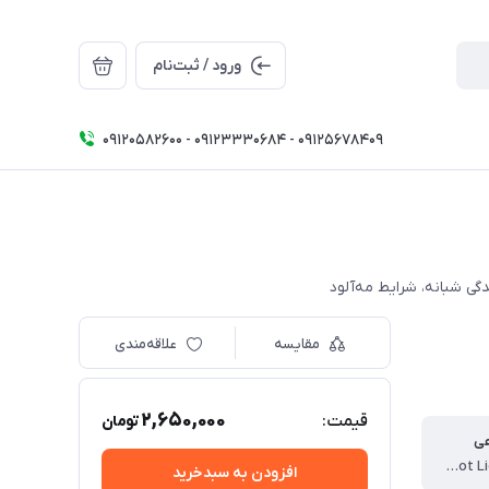
ورود / ثبت‌نام
09120582600 - 09123330684 - 09125678409
دگی شبانه، شرایط مه‌آلود
مقایسه
علاقه‌مندی
2,650,000
قیمت:
تومان
هی
متمرکز (Spot Light)
افزودن به سبدخرید