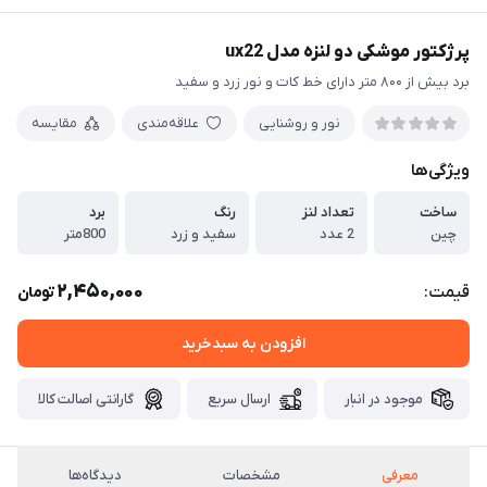
پرژکتور موشکی دو لنزه مدل ux22
برد بیش از ۸۰۰ متر دارای خط کات و نور زرد و سفید
نور و روشنایی
علاقه‌مندی
مقایسه
ویژگی‌ها
ساخت
تعداد لنز
رنگ
برد
چین
2 عدد
سفید و زرد
800متر
2,450,000
قیمت:
تومان
افزودن به سبدخرید
موجود در انبار
ارسال سریع
گارانتی اصالت کالا
معرفی
مشخصات
دیدگاه‌ها