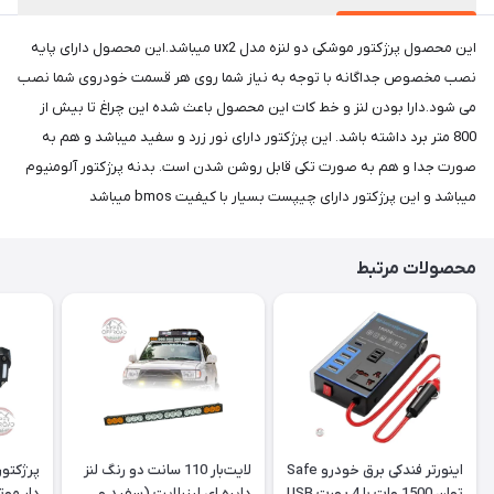
این محصول پرژکتور موشکی دو لنزه مدل ux2 میباشد.این محصول دارای پایه
نصب مخصوص جداگانه با توجه به نیاز شما روی هر قسمت خودروی شما نصب
می شود.دارا بودن لنز و خط کات این محصول باعث شده این چراغ تا بیش از
800 متر برد داشته باشد. این پرژکتور دارای نور زرد و سفید میباشد و هم به
صورت جدا و هم به صورت تکی قابل روشن شدن است. بدنه پرژکتور آلومنیوم
میباشد و این پرژکتور دارای چیپست بسیار با کیفیت bmos میباشد
محصولات مرتبط
اینورتر فندکی برق خودرو Safe
لایت‌بار 110 سانت دو رنگ لنز
توان 1500 وات با 4 پورت USB
دایره ای لیزرلایت (سفید و
دار موتولد toled