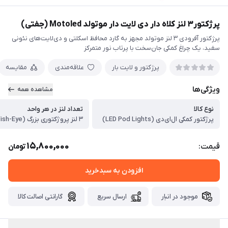
پرژکتور۳ لنز کلاه دار دی لایت دار موتولد Motoled (جفتی)
پرژکتور آفرودی ۳ لنز موتولد مجهز به گارد محافظ اسکلتی و دی‌لایت‌های نئونی
سفید، یک چراغ کمکی جان‌سخت با پرتاب نور متمرکز
پرژکتور و لایت بار
علاقه‌مندی
مقایسه
ویژگی‌ها
مشاهده همه
نوع کالا
تعداد لنز در هر واحد
پرژکتور کمکی ال‌ای‌دی (LED Pod Lights)
۳ لنز پروژکتوری بزرگ (Fish-Eye)
15,800,000
قیمت:
تومان
افزودن به سبدخرید
موجود در انبار
ارسال سریع
گارانتی اصالت کالا