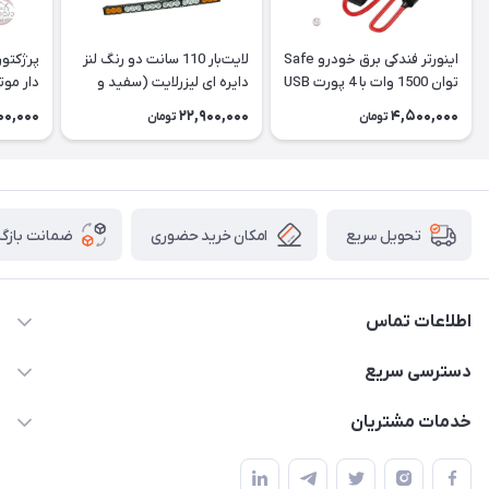
اینورتر فندکی برق خودرو Safe
لایت‌بار 110 سانت دو رنگ لنز
توان 1500 وات با 4 پورت USB
دایره ای لیزرلایت (سفید و
دار موتولد toled
نارنجی)
00,000
22,900,000
4,500,000
تومان
تومان
امکان خرید حضوری
ضمانت بازگش
تحویل سریع
اطلاعات تماس
09120582600
دسترسی سریع
info@hyperoffroad.ir
حساب کاربری
خدمات مشتریان
کرج ( مراجعه حضوری با هماهنگی قبلی )
مجله فروشگاه
قوانین و مقررات