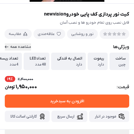
کیت نور پردازی کف پایی خودروnewvision
قابل نصب روی تمام خودرو ها و نصب آسان
نور و روشنایی
علاقه‌مندی
مقایسه
ویژگی‌ها
مشاهده همه
ساخت
ریموت
اتصال به فندکی
تعدادLED
تعداد ریسه
چین
دارد
دارد
48عدد
4عدد
19٪
2,400,000
1,950,000
قیمت:
تومان
افزودن به سبدخرید
موجود در انبار
ارسال سریع
گارانتی اصالت کالا