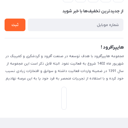
لیست محصولات
حریم خصوصی
درباره ما
از جدید‌ترین تخفیف‌ها با‌ خبر شوید
راهنما
تماس با ما
ثبت
هایپرآفرود !
مجموعه هایپرآفرود با هدف توسعه در صنعت آفرود و گردشگری و کمپینگ در
شهریور ماه 1402 شروع به فعالیت نمود. البته قابل ذکر است این مجموعه از
سال 1391 در ضمینه واردات فعالیت داشته و سوابق و افتخارات زیادی نسیب
خود کرده و با استفاده از تجربیات منحصر به فرد خود پا به این عرصه نهادیم