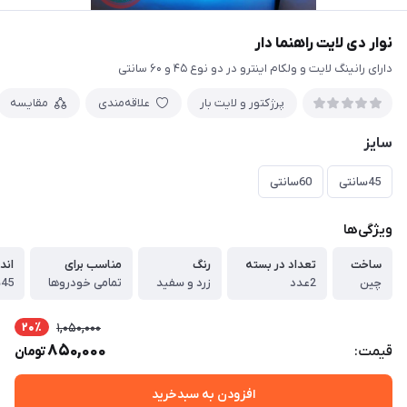
نوار دی لایت راهنما دار
دارای رانینگ لایت و ولکام اینترو در دو‌ نوع ۴۵ و ۶۰ سانتی
پرژکتور و لایت بار
علاقه‌مندی
مقایسه
سایز
45سانتی
60سانتی
ویژگی‌ها
ساخت
تعداد در بسته
رنگ
مناسب برای
اندا
چین
2عدد
زرد و سفید
تمامی خودروها
45سانتی متری و 60سانتی متری
20٪
1,050,000
850,000
قیمت:
تومان
افزودن به سبدخرید