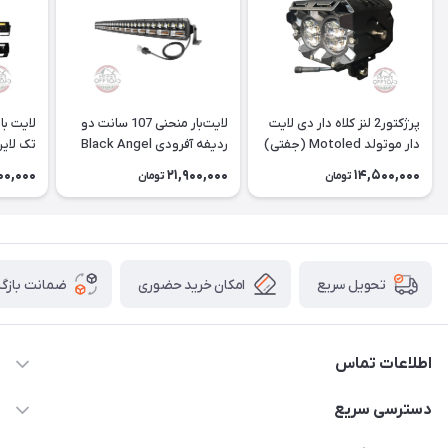
پرژکتور2 لنز کلاه دار دی لایت
لایت‌بار منحنی 107 سانت دو
دار موتولد Motoled (جفتی)
ردیفه آفرودی Black Angel
تک لاین
فورس
00,000
21,900,000
14,500,000
تومان
تومان
امکان خرید حضوری
ضمانت بازگش
تحویل سریع
اطلاعات تماس
09120582600
دسترسی سریع
info@hyperoffroad.ir
حساب کاربری