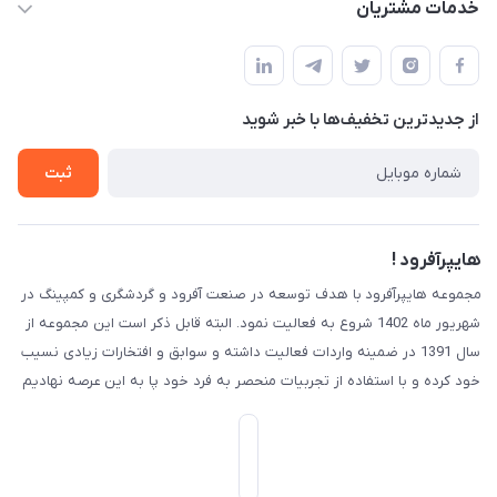
خدمات مشتریان
کرج ( مراجعه حضوری با هماهنگی قبلی )
مجله فروشگاه
قوانین و مقررات
لیست محصولات
حریم خصوصی
درباره ما
از جدید‌ترین تخفیف‌ها با‌ خبر شوید
راهنما
تماس با ما
ثبت
هایپرآفرود !
مجموعه هایپرآفرود با هدف توسعه در صنعت آفرود و گردشگری و کمپینگ در
شهریور ماه 1402 شروع به فعالیت نمود. البته قابل ذکر است این مجموعه از
سال 1391 در ضمینه واردات فعالیت داشته و سوابق و افتخارات زیادی نسیب
خود کرده و با استفاده از تجربیات منحصر به فرد خود پا به این عرصه نهادیم