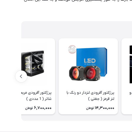
دو
پرژکتور آفرودی لنزدار دو رنگ با
پرژکتور آفرودی مربعی مدل ساید
لنز قرمز ( جفتی )
شاتر ( 1 عددی )
6,700,000
14,300,000
تومان
تومان