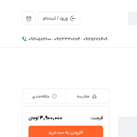
ورود / ثبت‌نام
09120582600 - 09123330684 - 09125678409
مقایسه
علاقه‌مندی
4,900,000
قیمت:
تومان
افزودن به سبدخرید